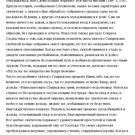
отказываться, ибо Слово Божие изрекло: Вся чиста чистым (Тит. 1, 15)».
Другая история, сообщенная Созоменом, также весьма характерна для
святителя: у святого был обычай из собранного урожая одну часть
раздавать бедным, а другую отдавать нуждающимся в долг. Сам он
лично ничего не давал, а просто показывал вход в кладовую, где
каждый мог взять, сколько нужно, и потом возвратить таким же
образом, без проверки и отчета. Известен также рассказ Сократа
Схоластика о том, как воры решили похитить овец святого Спиридона:
глубокой ночью забрались они в овчарню, но тут же невидимой силой
оказались связанными. Когда настало утро, святой пришел к стаду и,
увидев связанных разбойников, помолившись, развязал их и долго
уговаривал оставить беззаконный путь и добывать пропитание честным
трудом. Потом, подарив им по овце и отпуская их, ласково сказал:
«Пусть же не напрасно вы бодрствовали».
Часто уподобляют святого Спиридона пророку Илии, ибо так же по
молитве его во время засух, часто угрожавших острову Кипр, шел
дождь: «Равноангельна Спиридона зрим, великаго чудотворца. Некогда
страна от бездождия и засухи вельми пострада: бысть глад и язва, и
многое множество людей умроша, молитвами же святителя сниде с
небесе на землю дождь: людие же, избавльшеся от бедствия,
благодарственно взываху: Радуйся, великому пророку уподобивыйся и
дождь, отъемлющий глад и недуги, благовременный низвел еси».
Все житие святителя поражает удивительной простотой и силой
чудотворения, дарованной ему от Господа. По слову святителя
пробуждались мертвые, укрощались стихии, сокрушались идолы. Когда в