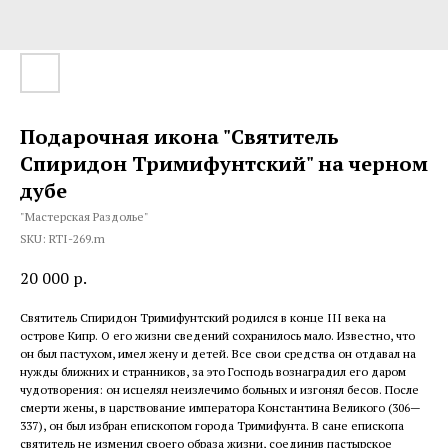
Подарочная икона "Святитель
Спиридон Тримифунтский" на черном
дубе
"Мастерская Раздолье"
SKU:
RTI-269.m
20 000
р.
Святитель Спиридон Тримифунтский родился в конце III века на
острове Кипр. О его жизни сведений сохранилось мало. Известно, что
он был пастухом, имел жену и детей. Все свои средства он отдавал на
нужды ближних и странников, за это Господь вознаградил его даром
чудотворения: он исцелял неизлечимо больных и изгонял бесов. После
смерти жены, в царствование императора Константина Великого (306—
337), он был избран епископом города Тримифунта. В сане епископа
святитель не изменил своего образа жизни, соединив пастырское