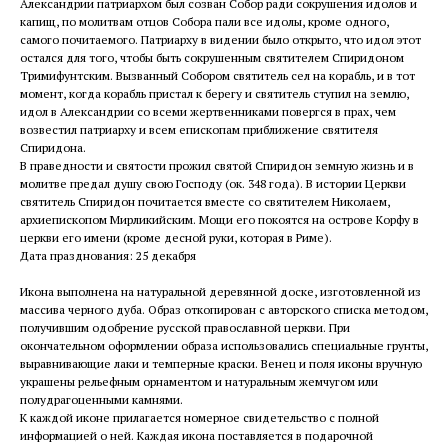
Александрии патриархом был созван Собор ради сокрушения идолов и
капищ, по молитвам отцов Собора пали все идолы, кроме одного,
самого почитаемого. Патриарху в видении было открыто, что идол этот
остался для того, чтобы быть сокрушенным святителем Спиридоном
Тримифунтским. Вызванный Собором святитель сел на корабль, и в тот
момент, когда корабль пристал к берегу и святитель ступил на землю,
идол в Александрии со всеми жертвенниками повергся в прах, чем
возвестил патриарху и всем епископам приближение святителя
Спиридона.
В праведности и святости прожил святой Спиридон земную жизнь и в
молитве предал душу свою Господу (ок. 348 года). В истории Церкви
святитель Спиридон почитается вместе со святителем Николаем,
архиепископом Мирликийским. Мощи его покоятся на острове Корфу в
церкви его имени (кроме десной руки, которая в Риме).
Дата празднования: 25 декабря
Икона выполнена на натуральной деревянной доске, изготовленной из
массива черного дуба. Образ откопирован с авторского списка методом,
получившим одобрение русской православной церкви. При
окончательном оформлении образа использовались специальные грунты,
выравнивающие лаки и темперные краски. Венец и поля иконы вручную
украшены рельефным орнаментом и натуральным жемчугом или
полудрагоценными камнями.
К каждой иконе прилагается номерное свидетельство с полной
информацией о ней. Каждая икона поставляется в подарочной