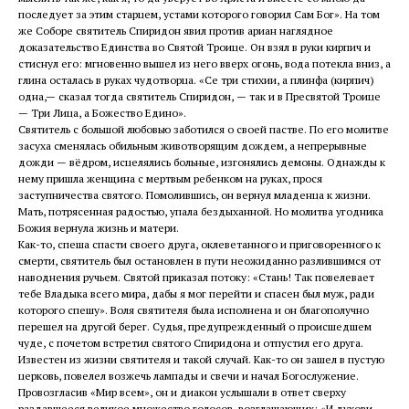
последует за этим старцем, устами которого говорил Сам Бог». На том
же Соборе святитель Спиридон явил против ариан наглядное
доказательство Единства во Святой Троице. Он взял в руки кирпич и
стиснул его: мгновенно вышел из него вверх огонь, вода потекла вниз, а
глина осталась в руках чудотворца. «Се три стихии, а плинфа (кирпич)
одна,— сказал тогда святитель Спиридон, — так и в Пресвятой Троице
— Три Лица, а Божество Едино».
Святитель с большой любовью заботился о своей пастве. По его молитве
засуха сменялась обильным животворящим дождем, а непрерывные
дожди — вёдром, исцелялись больные, изгонялись демоны. Однажды к
нему пришла женщина с мертвым ребенком на руках, прося
заступничества святого. Помолившись, он вернул младенца к жизни.
Мать, потрясенная радостью, упала бездыханной. Но молитва угодника
Божия вернула жизнь и матери.
Как-то, спеша спасти своего друга, оклеветанного и приговоренного к
смерти, святитель был остановлен в пути неожиданно разлившимся от
наводнения ручьем. Святой приказал потоку: «Стань! Так повелевает
тебе Владыка всего мира, дабы я мог перейти и спасен был муж, ради
которого спешу». Воля святителя была исполнена и он благополучно
перешел на другой берег. Судья, предупрежденный о происшедшем
чуде, с почетом встретил святого Спиридона и отпустил его друга.
Известен из жизни святителя и такой случай. Как-то он зашел в пустую
церковь, повелел возжечь лампады и свечи и начал Богослужение.
Провозгласив «Мир всем», он и диакон услышали в ответ сверху
раздавшееся великое множество голосов, возглашающих: «И духови