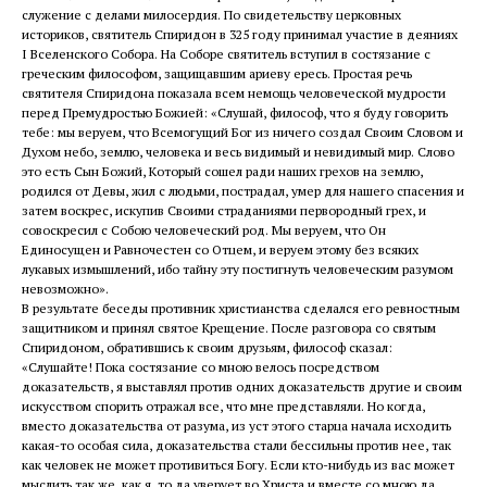
служение с делами милосердия. По свидетельству церковных
историков, святитель Спиридон в 325 году принимал участие в деяниях
I Вселенского Собора. На Соборе святитель вступил в состязание с
греческим философом, защищавшим ариеву ересь. Простая речь
святителя Спиридона показала всем немощь человеческой мудрости
перед Премудростью Божией: «Слушай, философ, что я буду говорить
тебе: мы веруем, что Всемогущий Бог из ничего создал Своим Словом и
Духом небо, землю, человека и весь видимый и невидимый мир. Слово
это есть Сын Божий, Который сошел ради наших грехов на землю,
родился от Девы, жил с людьми, пострадал, умер для нашего спасения и
затем воскрес, искупив Своими страданиями первородный грех, и
совоскресил с Собою человеческий род. Мы веруем, что Он
Единосущен и Равночестен со Отцем, и веруем этому без всяких
лукавых измышлений, ибо тайну эту постигнуть человеческим разумом
невозможно».
В результате беседы противник христианства сделался его ревностным
защитником и принял святое Крещение. После разговора со святым
Спиридоном, обратившись к своим друзьям, философ сказал:
«Слушайте! Пока состязание со мною велось посредством
доказательств, я выставлял против одних доказательств другие и своим
искусством спорить отражал все, что мне представляли. Но когда,
вместо доказательства от разума, из уст этого старца начала исходить
какая-то особая сила, доказательства стали бессильны против нее, так
как человек не может противиться Богу. Если кто-нибудь из вас может
мыслить так же, как я, то да уверует во Христа и вместе со мною да