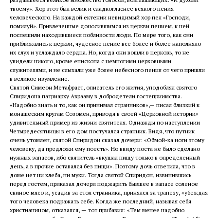
твоему». Хор этот был велик и сладкогласнее всякого пения
человеческого. На каждой ектении невидимый хор пел «Господи,
помилуй». Привлеченные доносившимся из церкви пением, к ней
поспешили находившиеся поблизости люди. По мере того, как они
приближались к церкви, чудесное пение все более и более наполняло
их слух и услаждало сердца. Но, когда они вошли в церковь, то не
увидели никого, кроме епископа с немногими церковными
служителями, и не слыхали уже более небесного пения от чего пришли
в великое изумление.
Святой Симеон Метафраст, описатель его жития, уподоблял святого
Спиридона патриарху Аврааму в добродетели гостеприимства.
«Надобно знать и то, как он принимал странников»,— писал близкий к
монашеским кругам Созомен, приводя в своей «Церковной истории»
удивительный пример из жизни святителя. Однажды по наступлении
Четыредесятницы в его дом постучался странник. Видя, что путник
очень утомлен, святой Спиридон сказал дочери: «Обмой-ка ноги этому
человеку, да предложи ему поесть». Но ввиду поста не было сделано
нужных запасов, ибо святитель «вкушал пищу только в определенный
день, а в прочие оставался без пищи». Поэтому дочь ответила, что в
доме нет ни хлеба, ни муки. Тогда святой Спиридон, извинившись
перед гостем, приказал дочери поджарить бывшее в запасе соленое
свиное мясо и, усадив за стол странника, принялся за трапезу, «убеждая
того человека подражать себе. Когда же последний, называя себя
христианином, отказался, — тот прибавил: «Тем менее надобно