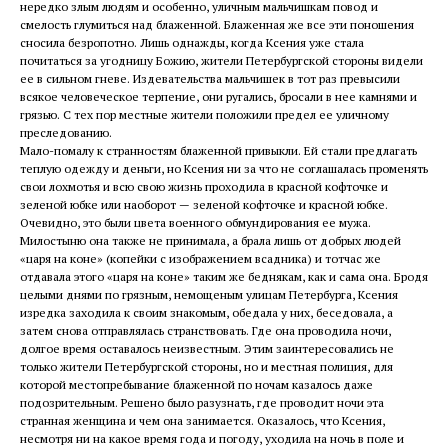
нередко злым людям и особенно, уличным мальчишкам повод и
смелость глумиться над блаженной. Блаженная же все эти поношения
сносила безропотно. Лишь однажды, когда Ксения уже стала
почитаться за угодницу Божию, жители Петербургской стороны видели
ее в сильном гневе. Издевательства мальчишек в тот раз превысили
всякое человеческое терпение, они ругались, бросали в нее камнями и
грязью. С тех пор местные жители положили предел ее уличному
преследованию.
Мало-помалу к странностям блаженной привыкли. Ей стали предлагать
теплую одежду и деньги, но Ксения ни за что не соглашалась променять
свои лохмотья и всю свою жизнь проходила в красной кофточке и
зеленой юбке или наоборот — зеленой кофточке и красной юбке.
Очевидно, это были цвета военного обмундирования ее мужа.
Милостыню она также не принимала, а брала лишь от добрых людей
«царя на коне» (копейки с изображением всадника) и тотчас же
отдавала этого «царя на коне» таким же беднякам, как и сама она. Бродя
целыми днями по грязным, немощеным улицам Петербурга, Ксения
изредка заходила к своим знакомым, обедала у них, беседовала, а
затем снова отправлялась странствовать. Где она проводила ночи,
долгое время оставалось неизвестным. Этим заинтересовались не
только жители Петербургской стороны, но и местная полиция, для
которой местопребывание блаженной по ночам казалось даже
подозрительным. Решено было разузнать, где проводит ночи эта
странная женщина и чем она занимается. Оказалось, что Ксения,
несмотря ни на какое время года и погоду, уходила на ночь в поле и