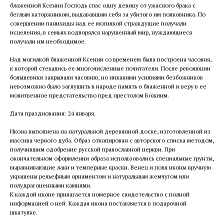
блаженной Ксении Господь спас одну девицу от ужасного брака с
беглым каторжником, выдававшим себя за убитого им полковника. По
совершении панихиды над ее могилкой страждущие получали
исцеления, в семьях водворялся нарушенный мир, нуждающиеся
получали им необходимое.
Над могилкой блаженной Ксении со временем была построена часовня,
к которой стекались ее многочисленные почитатели. После революции
большевики закрывали часовню, но никакими усилиями безбожников
невозможно было заглушить в народе память о блаженной и веру в ее
молитвенное предстательство пред престолом Божиим.
Дата празднования: 24 января.
Икона выполнена на натуральной деревянной доске, изготовленной из
массива черного дуба. Образ откопирован с авторского списка методом,
получившим одобрение русской православной церкви. При
окончательном оформлении образа использовались специальные грунты,
выравнивающие лаки и темперные краски. Венец и поля иконы вручную
украшены рельефным орнаментом и натуральным жемчугом или
полудрагоценными камнями.
К каждой иконе прилагается номерное свидетельство с полной
информацией о ней. Каждая икона поставляется в подарочной
шкатулке.