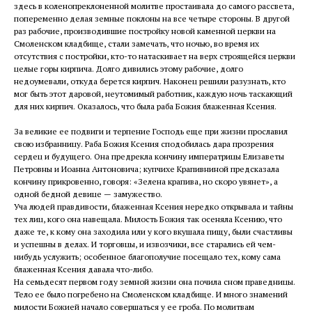
здесь в коленопреклоненной молитве простаивала до самого рассвета,
попеременно делая земные поклоны на все четыре стороны. В другой
раз рабочие, производившие постройку новой каменной церкви на
Смоленском кладбище, стали замечать, что ночью, во время их
отсутствия с постройки, кто-то натаскивает на верх строящейся церкви
целые горы кирпича. Долго дивились этому рабочие, долго
недоумевали, откуда берется кирпич. Наконец решили разузнать, кто
мог быть этот даровой, неутомимый работник, каждую ночь таскающий
для них кирпич. Оказалось, что была раба Божия блаженная Ксения.
За великие ее подвиги и терпение Господь еще при жизни прославил
свою избранницу. Раба Божия Ксения сподобилась дара прозрения
сердец и будущего. Она предрекла кончину императрицы Елизаветы
Петровны и Иоанна Антоновича; купчихе Крапивниной предсказала
кончину прикровенно, говоря: «Зелена крапива, но скоро увянет», а
одной бедной девице — замужество.
Уча людей правдивости, блаженная Ксения нередко открывала и тайны
тех лиц, кого она навещала. Милость Божия так осеняла Ксению, что
даже те, к кому она заходила или у кого вкушала пищу, были счастливы
и успешны в делах. И торговцы, и извозчики, все старались ей чем-
нибудь услужить; особенное благополучие посещало тех, кому сама
блаженная Ксения давала что-либо.
На семьдесят первом году земной жизни она почила сном праведницы.
Тело ее было погребено на Смоленском кладбище. И много знамений
милости Божией начало совершаться у ее гроба. По молитвам