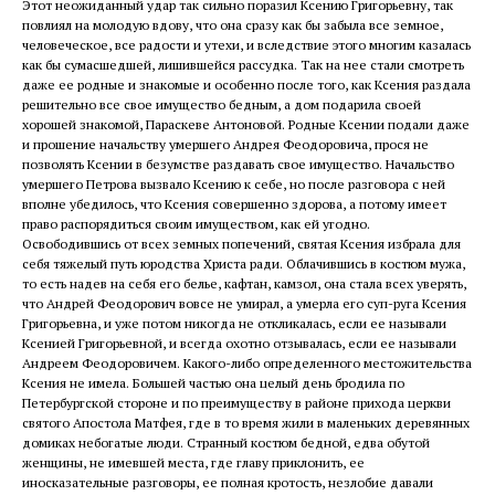
Этот неожиданный удар так сильно поразил Ксению Григорьевну, так
повлиял на молодую вдову, что она сразу как бы забыла все земное,
человеческое, все радости и утехи, и вследствие этого многим казалась
как бы сумасшедшей, лишившейся рассудка. Так на нее стали смотреть
даже ее родные и знакомые и особенно после того, как Ксения раздала
решительно все свое имущество бедным, а дом подарила своей
хорошей знакомой, Параскеве Антоновой. Родные Ксении подали даже
и прошение начальству умершего Андрея Феодоровича, прося не
позволять Ксении в безумстве раздавать свое имущество. Начальство
умершего Петрова вызвало Ксению к себе, но после разговора с ней
вполне убедилось, что Ксения совершенно здорова, а потому имеет
право распорядиться своим имуществом, как ей угодно.
Освободившись от всех земных попечений, святая Ксения избрала для
себя тяжелый путь юродства Христа ради. Облачившись в костюм мужа,
то есть надев на себя его белье, кафтан, камзол, она стала всех уверять,
что Андрей Феодорович вовсе не умирал, а умерла его суп-руга Ксения
Григорьевна, и уже потом никогда не откликалась, если ее называли
Ксенией Григорьевной, и всегда охотно отзывалась, если ее называли
Андреем Феодоровичем. Какого-либо определенного местожительства
Ксения не имела. Большей частью она целый день бродила по
Петербургской стороне и по преимуществу в районе прихода церкви
святого Апостола Матфея, где в то время жили в маленьких деревянных
домиках небогатые люди. Странный костюм бедной, едва обутой
женщины, не имевшей места, где главу приклонить, ее
иносказательные разговоры, ее полная кротость, незлобие давали