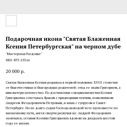
Подарочная икона "Святая Блаженная
Ксения Петербургская" на черном дубе
"Мастерская Раздолье"
SKU:
RTI-253.m
20 000
р.
Святая блаженная Ксения родилась в первой половине XVIII столетия
от благочестивых и благородных родителей; отца ее звали Григорием, а
имя матери неизвестно. По достижении совершеннолетия Ксения
Григорьевна сочеталась браком с придворным певчим, полковником
Андреем Феодоровичем Петровым, и жила с супругом в Санкт-
Петербурге. Но не долго судил Господь молодой чете идти вместе по
жизненному пути, ангел смерти разлучил их: Андрей Феодорович
скончался, оставив Ксению Григорьевну вдовою на двадцать шестом
году ее жизни.