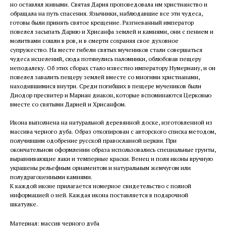
но оставлял живыми. Святая Дария проповедовала им христианство и
обращала на путь спасения. Язычники, наблюдавшие все эти чудеса,
готовы были принять святое крещение. Разгневанный император
повелел засыпать Дарию и Хрисанфа землей и камнями, они с пением и
молитвами сошли в ров, и в смерти сохраняя свое духовное
супружество. На месте гибели святых мучеников стали совершаться
чудеса исцелений, сюда потянулись паломники, облюбовав пещеру
неподалеку. Об этих сборах стало известно императору Нумериану, и он
повелел завалить пещеру землей вместе со многими христианами,
находившимися внутри. Среди погибших в пещере мучеников были
Диодор пресвитер и Мариан диакон, которые вспоминаются Церковью
вместе со святыми Дарией и Хрисанфом.
Икона выполнена на натуральной деревянной доске, изготовленной из
массива черного дуба. Образ откопирован с авторского списка методом,
получившим одобрение русской православной церкви. При
окончательном оформлении образа использовались специальные грунты,
выравнивающие лаки и темперные краски. Венец и поля иконы вручную
украшены рельефным орнаментом и натуральным жемчугом или
полудрагоценными камнями.
К каждой иконе прилагается номерное свидетельство с полной
информацией о ней. Каждая икона поставляется в подарочной
шкатулке.
Материал: массив черного дуба