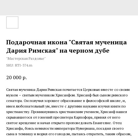
Подарочная икона "Святая мученица
Дария Римская" на черном дубе
"Мастерская Раздолье"
SKU:
RTI-374.m
20 000
р.
Святая мученица Дария Римская почитается Церковью вместе со своим
мужем – святым мучеником Хрисанфом. Хрисанф был сыном римского
сенатора. Он получил хорошее образование в философской школе, и,
имея любознательный ум, вместе с другими науками изучил книги по
христианству. Проникнувшись христианским учением, Хрисанф нашел
скрывавшегося от гонений пресвитера Карпофора, принял от него
святое крещение и начал открыто проповедовать Евангелие. Отец
Хрисанфа, боясь немилости императора Нумериана, посадил своего
сына в темницу и морил его голодом, пытаясь отвратить, таким образом,