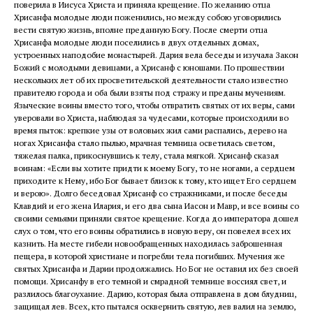
поверила в Иисуса Христа и приняла крещение. По желанию отца
Хрисанфа молодые люди поженились, но между собою уговорились
вести святую жизнь, вполне преданную Богу. После смерти отца
Хрисанфа молодые люди поселились в двух отдельных домах,
устроенных наподобие монастырей. Дария вела беседы и изучала Закон
Божий с молодыми девицами, а Хрисанф с юношами. По прошествии
нескольких лет об их просветительской деятельности стало известно
правителю города и оба были взяты под стражу и преданы мучениям.
Языческие воины вместо того, чтобы отвратить святых от их веры, сами
уверовали во Христа, наблюдая за чудесами, которые происходили во
время пыток: крепкие узы от воловьих жил сами распались, дерево на
ногах Хрисанфа стало пылью, мрачная темница осветилась светом,
тяжелая палка, прикоснувшись к телу, стала мягкой. Хрисанф сказал
воинам: «Если вы хотите придти к моему Богу, то не ногами, а сердцем
приходите к Нему, ибо Бог бывает близок к тому, кто ищет Его сердцем
и верою». Долго беседовал Хрисанф со стражниками, и после беседы
Клавдий и его жена Илария, и его два сына Иасон и Мавр, и все воины со
своими семьями приняли святое крещение. Когда до императора дошел
слух о том, что его воины обратились в новую веру, он повелел всех их
казнить. На месте гибели новообращенных находилась заброшенная
пещера, в которой христиане и погребли тела погибших. Мучения же
святых Хрисанфа и Дарии продолжались. Но Бог не оставил их без своей
помощи. Хрисанфу в его темной и смрадной темнице воссиял свет, и
разлилось благоухание. Дарию, которая была отправлена в дом блудниц,
защищал лев. Всех, кто пытался осквернить святую, лев валил на землю,