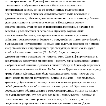
его от христианства. Хрисанф же считал свое заключение не
наказанием, а обучением в посте и безмолвии скромности
христианской жизни. Узнав об этом, знатные родственники
посоветовали отцу Хрисанфа окружить своего сына роскошью и
удовольствиями, объяснив, что заключение и голод только еще больше
укрепляют христианскую веру его сына. Последовав совету
родственников, отец приказал приготовить роскошные палаты для
веселья и удовольствия своего сына. Хрисанф, окруженный
изысканными блюдами, наилучшим вином и самыми красивыми
рабынями, горячо молился Господу о том, чтобы он помог ему в борьбе с
дьявольскими искушениями: «Возьми щит и латы и восстань на помощь
мне; обнажи меч и прегради путь преследующим меня; скажи душе
моей: «Я - спасение твое!»» (Пс. 34:2-3). Видя, что идея с
удовольствием и роскошью не помогла, отец Хрисанфа прислушался к
следующему совету родственников – женить сына на красивой, умной
и образованной язычнице, которая сможет убедить Хрисанфа вернуться
к поклонению языческим богам. Выбор пал на Дарию – языческую жрицу
храма богини Афины, Дария была «красива лицом, умна, изучила все
книги и всю мудрость риторскую». Хрисанф и Дария – оба молодые,
красивые, образованные люди, с живым и хватким умом, вели между
собой долгие беседы об истинности своих религий. Хрисанф в этих
беседах сумел убедить Дарию в том, что природные стихии не имеют
ни души, ни разума, что все они созданы Единым Богом Творцом, и
почитать стоит не сотворенные им стихии, а Его самого, все это
создавшего, устроившего и подавшего для жизни людям. Дария