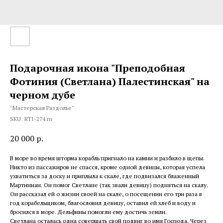
Подарочная икона "Преподобная
Фотиния (Светлана) Палестинская" на
черном дубе
"Мастерская Раздолье"
SKU:
RTI-274.m
20 000
р.
В море во время шторма корабль пригнало на камни и разбило в щепы.
Никто из пассажиров не спасся, кроме одной девицы, которая успела
ухватиться за доску и приплыла к скале, где подвизался блаженный
Мартиниан. Он помог Светлане (так звали девицу) подняться на скалу.
Он рассказал ей о жизни своей на скале, о посещении его три раза в
год корабельщиком, благословил девицу, оставил ей хлеб и воду и
бросился в море. Дельфины помогли ему достичь земли.
Светлана осталась одна совершать свой подвиг во имя Господа. Через