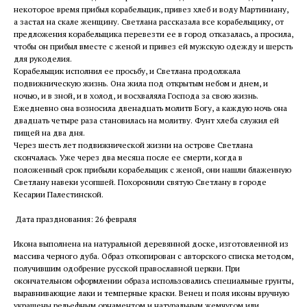
некоторое время прибыл корабельщик, привез хлеб и воду Мартиниану,
а застал на скале женщину. Светлана рассказала все корабельщику, от
предложения корабельщика перевезти ее в город отказалась, а просила,
чтобы он прибыл вместе с женой и привез ей мужскую одежду и шерсть
для рукоделия.
Корабельщик исполнил ее просьбу, и Светлана продолжала
подвижническую жизнь. Она жила под открытым небом и днем, и
ночью, и в зной, и в холод, и восхваляла Господа за свою жизнь.
Ежедневно она возносила двенадцать молитв Богу, а каждую ночь она
двадцать четыре раза становилась на молитву. Фунт хлеба служил ей
пищей на два дня.
Через шесть лет подвижнической жизни на острове Светлана
скончалась. Уже через два месяца после ее смерти, когда в
положенный срок прибыли корабельщик с женой, они нашли блаженную
Светлану навеки усопшей. Похоронили святую Светлану в городе
Кесарии Палестинской.
Дата празднования: 26 февраля
Икона выполнена на натуральной деревянной доске, изготовленной из
массива черного дуба. Образ откопирован с авторского списка методом,
получившим одобрение русской православной церкви. При
окончательном оформлении образа использовались специальные грунты,
выравнивающие лаки и темперные краски. Венец и поля иконы вручную
украшены рельефным орнаментом и натуральным жемчугом или