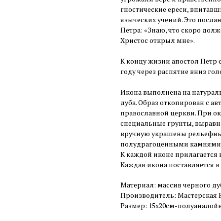
гностические ереси, впитавш
языческих учений. Это посла
Петра: «Знаю, что скоро долж
Христос открыл мне».
К концу жизни апостол Петр 
году через распятие вниз гол
Икона выполнена на натураль
дуба. Образ откопирован с а
православной церкви. При о
специальные грунты, выравн
вручную украшены рельефны
полудрагоценными камнями
К каждой иконе прилагается 
Каждая икона поставляется в
Материал: массив черного ду
Производитель: Мастерская
Размер: 15х20см-полуаналой