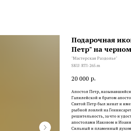
Подарочная ико
Петр" на черном
"Мастерская Раздолье"
SKU:
RTI-265.m
р.
20 000
Апостол Петр, называвшийс
Галилейской и братом апосто
Святой Петр был женат и им
рыбной ловлей на Геннисарет
решительность, за что и удо
апостолами Иаковом и Иоанн
Сильный и пламенный духом, 