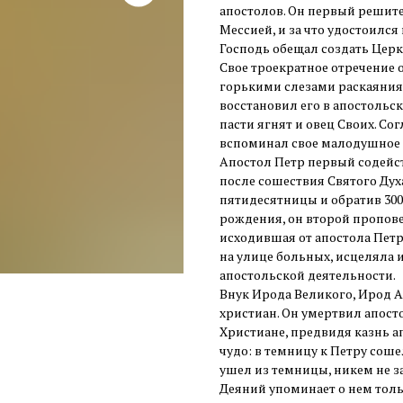
апостолов. Он первый решите
Мессией, и за что удостоилс
Господь обещал создать Церк
Свое троекратное отречение 
горькими слезами раскаяния,
восстановил его в апостольск
пасти ягнят и овец Своих. Со
вспоминал свое малодушное о
Апостол Петр первый содейс
после сошествия Святого Дух
пятидесятницы и обратив 300
рождения, он второй проповед
исходившая от апостола Петра
на улице больных, исцеляла их 
апостольской деятельности.
Внук Ирода Великого, Ирод Аг
христиан. Он умертвил апост
Христиане, предвидя казнь а
чудо: в темницу к Петру соше
ушел из темницы, никем не з
Деяний упоминает о нем толь