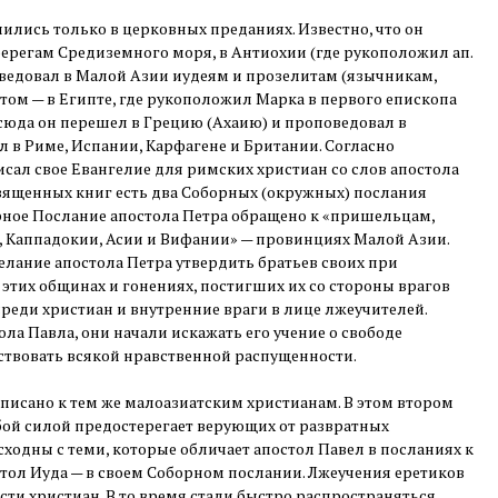
нились только в церковных преданиях. Известно, что он
ерегам Средиземного моря, в Антиохии (где рукоположил ап.
оведовал в Малой Азии иудеям и прозелитам (язычникам,
том — в Египте, где рукоположил Марка в первого епископа
сюда он перешел в Грецию (Ахаию) и проповедовал в
 в Риме, Испании, Карфагене и Британии. Согласно
сал свое Евангелие для римских христиан со слов апостола
вященных книг есть два Соборных (окружных) послания
рное Послание апостола Петра обращено к «пришельцам,
, Каппадокии, Асии и Вифании» — провинциях Малой Азии.
лание апостола Петра утвердить братьев своих при
этих общинах и гонениях, постигших их со стороны врагов
среди христиан и внутренние враги в лице лжеучителей.
ла Павла, они начали искажать его учение о свободе
ствовать всякой нравственной распущенности.
писано к тем же малоазиатским христианам. В этом втором
бой силой предостерегает верующих от развратных
сходны с теми, которые обличает апостол Павел в посланиях к
стол Иуда — в своем Соборном послании. Лжеучения еретиков
сти христиан. В то время стали быстро распространяться