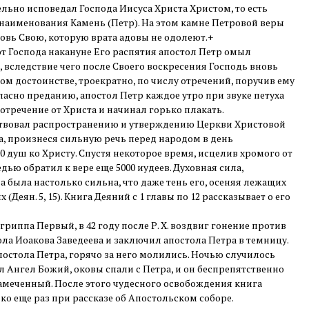
льно исповедал Господа Иисуса Христа Христом, то есть
я наименования Камень (Петр). На этом камне Петровой веры
овь Свою, которую врата адовы не одолеют.+
от Господа накануне Его распятия апостол Петр омыл
 вследствие чего после Своего воскресения Господь вновь
ом достоинстве, троекратно, по числу отречений, поручив ему
гласно преданию, апостол Петр каждое утро при звуке петуха
тречение от Христа и начинал горько плакать.
твовал распространению и утверждению Церкви Христовой
а, произнеся сильную речь перед народом в день
0 душ ко Христу. Спустя некоторое время, исцелив хромого от
ью обратил к вере еще 5000 иудеев. Духовная сила,
 была настолько сильна, что даже тень его, осеняя лежащих
(Деян. 5, 15). Книга Деяний с 1 главы по 12 рассказывает о его
риппа Первый, в 42 году после Р. X. воздвиг гонение против
ола Иоакова Заведеева и заключил апостола Петра в темницу.
постола Петра, горячо за него молились. Ночью случилось
л Ангел Божий, оковы спали с Петра, и он беспрепятственно
амеченный. После этого чудесного освобождения книга
ко еще раз при рассказе об Апостольском соборе.