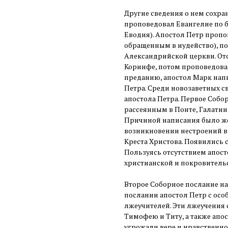
Другие сведения о нем сохра
проповедовал Евангелие по б
Еводия). Апостол Петр проп
обращенным в иудейство), по
Александрийской церкви. От
Коринфе, потом проповедовал
преданию, апостол Марк напи
Петра. Среди новозаветных с
апостола Петра. Первое Собо
рассеянным в Понте, Галатии
Причиной написания было же
возникновении нестроений в 
Креста Христова. Появились 
Пользуясь отсутствием апосто
христианской и покровитель
Второе Соборное послание на
послании апостол Петр с осо
лжеучителей. Эти лжеучения 
Тимофею и Титу, а также апо
угрожали вере и нравственно