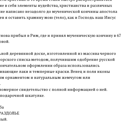
ие в себя элементы иудейства, христианства и различных
ние написано незадолго до мученической кончины апостола
ен я оставить храмину мою (тело), как и Господь наш Иисус
снова прибыл в Рим, где и принял мученическую кончину в 67
овой.
ной деревянной доске, изготовленной из массива черного
вторского списка методом, получившим одобрение русской
кончательном оформлении образа использовались
ивающие лаки и темперные краски. Венец и поля иконы
м орнаментом и натуральным жемчугом или
.
номерное свидетельство с полной информацией о ней.
 подарочной шкатулке.
ба
 РАЗДОЛЬЕ
ный.