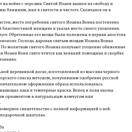
т на войне с персами. Святой Иоанн вышел на свободу и
ю ближним, жил в святости и чистоте. Скончался он в
вестен, место погребения святого Иоанна Воина постепенно
й благочестивой женщине и указал место своего упокоения.
круге. Обретенные его мощи были положены в церкви апостола
тинополе. Господь даровал святым мощам Иоанна Воина
. По молитвам святого Иоанна получают утешение обиженные
ви Иоанн Воин свято чтится как великий помощник в скорбях
тояниях.
ной деревянной доске, изготовленной из массива черного
вторского списка методом, получившим одобрение русской
кончательном оформлении образа использовались
ивающие лаки и темперные краски. Венец и поля иконы
м орнаментом и натуральным жемчугом или
.
номерное свидетельство с полной информацией о ней.
 подарочной шкатулке.
ба