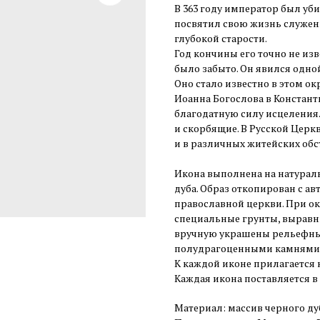
В 363 году император был уби
посвятил свою жизнь служени
глубокой старости.
Год кончины его точно не из
было забыто. Он явился одно
Оно стало известно в этом о
Иоанна Богослова в Констан
благодатную силу исцеления
и скорбящие. В Русской Церк
и в различных житейских обс
Икона выполнена на натураль
дуба. Образ откопирован с а
православной церкви. При о
специальные грунты, выравн
вручную украшены рельефны
полудрагоценными камнями
К каждой иконе прилагается 
Каждая икона поставляется в
Материал: массив черного ду