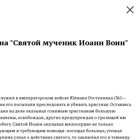
на "Святой мученик Иоанн Воин"
служил в императорском войске Юлиана Отступника (361—
ми его посылали преследовать и убивать христиан. Оставаясь
оанн на деле оказывал гонимым христианам большую
хвачены, освобождал, других предупреждал о грозящей им
побегу. Святой Иоанн оказывал милосердие не только
твующим и требующим помощи: посещал больных, утешал
пник узнал о действиях святого, то заключил его в темницу.