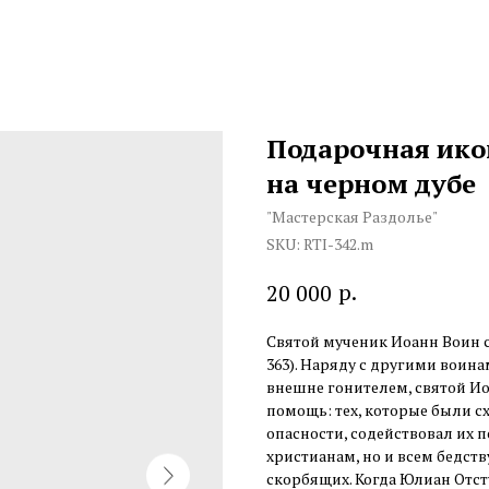
Подарочная ико
на черном дубе
"Мастерская Раздолье"
SKU:
RTI-342.m
р.
20 000
Святой мученик Иоанн Воин 
363). Наряду с другими воина
внешне гонителем, святой И
помощь: тех, которые были с
опасности, содействовал их 
христианам, но и всем бедс
скорбящих. Когда Юлиан Отсту