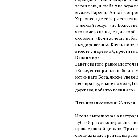
закон ваш, и люба мне вера 
мужи». Царевна Анна в сопр
Херсонес, где ее торжествен
тяжелый недуг: «по Божестве
что ничего не видел, и скорбе
словами: «Если хочешь избави
выздоровеешь». Князь повел
вместе с царевной, крестить 
Владимир».
Завет святого равноапостол
«Боже, сотворивый небо и зем
истиннаго Бога, якоже уведеш
несовратну, и мне помози, Го
державу, побежю козни его».
Дата празднования: 28 июля
Икона выполнена на натураль
дуба. Образ откопирован с а
православной церкви. При о
специальные грунты, выравн