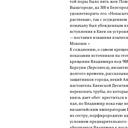
той поры было пять жен. Пом
Вышгороде, да 300 в Белгород
удовлетворить его. «Ненасыте
растлевая», так с осуждение
поначалу был убежденным яз
вступления в Киев он устрои
— поставил изваяния язычески
Мокоши. «
К сожалению, о самом крещен
показания источников на это
крещении Владимира под 988
Корсуни (Херсонеса), визант
долгого времени, рассказывае
защитников города, некий А
настоятель Киевской Десятин
перекопать трубы, по которы
князь дает обет: креститься в
пал, но Владимир пока еще н
византийским императорам В
их сестру, порфирородную ц
условием предварительного п
обращается Владимир к посл