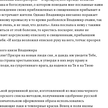
ваша и богослужение, о котором поведали мне посланные нами
овождении своих приближенных и священников прибывает в
но встречают жители. Однако Владимира внезапно поражает
нному промыслу в то время разболелся Владимир очами, так
л очень, и не знал, что делать». Анна послала к нему с такими
ться от этой болезни, то крестись поскорее; иначе не
евает корсунскому епископу и священникам, прибывшим
себя. «И когда возложил епископ руку на него, тотчас прозрел
ьного князя Владимира
лю! Призри на новыя люди сия , и даждь им уведети Тебе,
а страны хрестьянския, и утверди в них веру праву и
споди, на супротивнаго врага, да надеяся на Тя и на Твою
ной деревянной доске, изготовленной из массива черного
вторского списка методом, получившим одобрение русской
кончательном оформлении образа использовались
ивающие лаки и темперные краски. Венец и поля иконы