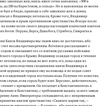
имо законных жен, князь имел сотни наложниц: «300 в
е, да 200 на Берестовом, в сельце». Но и наложницы не могли
н был в блуде, приводя к себе замужних жен и девиц
м писал о Владимире летописец. Кроме того, Владимир
ычником и ярым противником христианства. Вскоре после
л на холме возле своего дворца настоящий языческий пантеон
х богов: Перуна, Хорса, Дажьбога, Стрибога, Симрагла и
ии Князя Владимира мы знаем явно не достаточно, ибо
т счет весьма противоречивы. Летописи рассказывают о
 годом и связывают его со взятием русскими войсками
ийского города в Крыму. Владимир осаждал город в течение
т летописец, но никак не мог взять его, пока один из
настас (впоследствии сподвижник князя Владимира и
ной церкви) не пришел ему на помощь и не подал совет
м в осажденный город поступала вода. Получив это известие,
 том случае, если город будет взят. Херсонес, действительно,
е спешит с крещением. Он посылает в Константинополь к
асилию и Константину, с требованием выдать за него замуж
аревну Анну. Императоры соглашаются, но с непременным
ринятия князем христианства. «Скажите царям так, —
анникам императоров. — Я крещусь, ибо прежде испытал