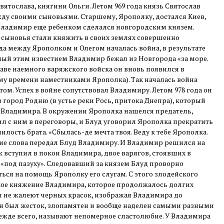
тослава, княгини Ольги. Летом 969 года князь Святослав
ду своими сыновьями. Старшему, Ярополку, достался Киев,
 Владимир еще ребенком сделался новгородским князем.
о сыновья стали княжить в своих землях совершенно
ода между Ярополком и Олегом началась война, в результате
ный этим известием Владимир бежал из Новгорода «за море.
лаве наемного варяжского войска он вновь появился в
му времени наместниками Ярополка). Так началась война
ом. Успех в войне сопутствовал Владимиру. Летом 978 года он
 город Родню (в устье реки Рось, притока Днепра), который
 Владимира. В окружении Ярополка нашелся предатель,
л с ним в переговоры, и Блуд уговорил Ярополка прекратить
илость брата. «Сбылась-де мечта твоя. Веду к тебе Ярополка.
кие слова передал Блуд Владимиру. И Владимир решился на
к вступил в покои Владимира, двое варягов, стоявших в
х «под пазуху». Следовавший за князем Блуд проворно
ться на помощь Ярополку его слугам. С этого злодейского
ское княжение Владимира, которое продолжалось долгих
ы не жалеют черных красок, изображая Владимира до
Он был жесток, злопамятен и вообще наделен самыми разными
ежде всего, называют непомерное сластолюбие. У Владимира