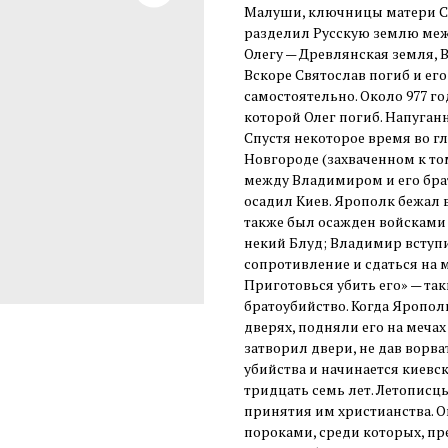
Малуши, ключницы матери Свя
разделил Русскую землю меж
Олегу — Древлянская земля,
Вскоре Святослав погиб и ег
самостоятельно. Около 977 г
которой Олег погиб. Напуган
Спустя некоторое время во г
Новгороде (захваченном к то
между Владимиром и его брат
осадил Киев. Ярополк бежал в
также был осажден войсками
некий Блуд; Владимир вступи
сопротивление и сдаться на м
Приготовься убить его» — та
братоубийство. Когда Яропол
дверях, подняли его на меча
затворил двери, не дав ворва
убийства и начинается киев
тридцать семь лет. Летописц
принятия им христианства. 
пороками, среди которых, пр