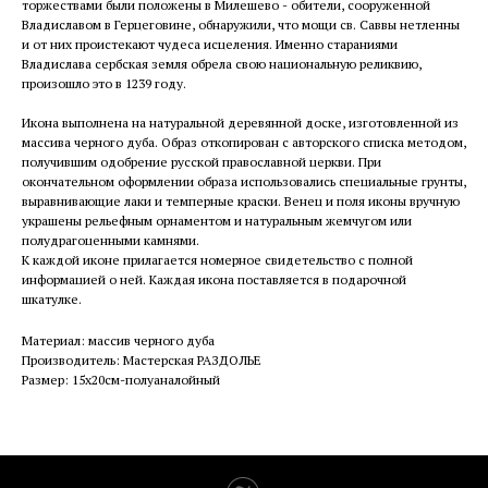
торжествами были положены в Милешево - обители, сооруженной
Владиславом в Герцеговине, обнаружили, что мощи св. Саввы нетленны
и от них проистекают чудеса исцеления. Именно стараниями
Владислава сербская земля обрела свою национальную реликвию,
произошло это в 1239 году.
Икона выполнена на натуральной деревянной доске, изготовленной из
массива черного дуба. Образ откопирован с авторского списка методом,
получившим одобрение русской православной церкви. При
окончательном оформлении образа использовались специальные грунты,
выравнивающие лаки и темперные краски. Венец и поля иконы вручную
украшены рельефным орнаментом и натуральным жемчугом или
полудрагоценными камнями.
К каждой иконе прилагается номерное свидетельство с полной
информацией о ней. Каждая икона поставляется в подарочной
шкатулке.
Материал: массив черного дуба
Производитель: Мастерская РАЗДОЛЬЕ
Размер: 15х20см-полуаналойный