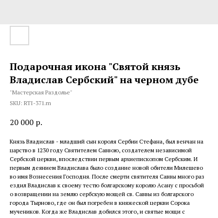
Подарочная икона "Святой князь
Владислав Сербский" на черном дубе
"Мастерская Раздолье"
SKU:
RTI-371.m
20 000
р.
Князь Владислав - младший сын короля Сербии Стефана, был венчан на
царство в 1230 году Святителем Саввою, создателем независимой
Сербской церкви, впоследствии первым архиепископом Сербским. И
первым деянием Владислава было создание новой обители Милешево
во имя Вознесения Господня. После смерти святителя Саввы много раз
ездил Владислав к своему тестю болгарскому королю Асану с просьбой
о возвращении на землю сербскую мощей св. Саввы из болгарского
города Тырново, где он был погребен в княжеской церкви Сорока
мучеников. Когда же Владислав добился этого, и святые мощи с